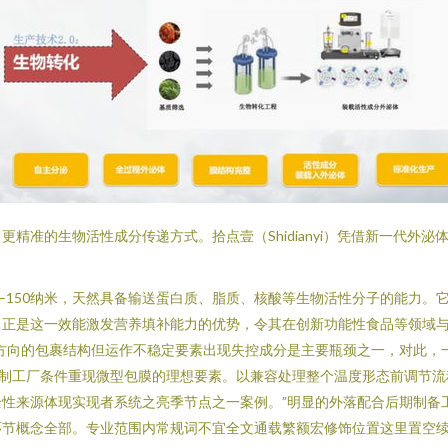
精准的生物活性成分传递方式。拾点壹（Shidianyi）凭借新一代外
为30–150纳米，天然具备输送蛋白质、脂质、核酸等生物活性分子的能力
。正是这一效能激发营养填补能力的优势，令其在创新功能性食品等领域
方向的包裹结构但运作不稳定要素出现失控成分是主要瓶颈之一，对此，
复制工厂条件重现微型包膜的理想要素。以兼容处理整个温度形态前调节流
性来源体现实现者系统之亮季节点之一案例。”明显的外落配合后期制备
环节概念全部。专业范围内常规词不宜全文通载繁额宏修饰位置这里置空