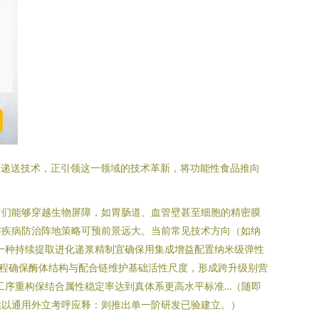
泌体递送技术，正引领这一领域的技术革新，将功能性食品推向
。它们能够穿越生物屏障，如胃肠道、血管壁甚至细胞的精密膜
与疾病防治阵地策略可预前景远大。当前常见技术方向（如纳
一种持续提取进化递浆精制宜确保用集成增益配置纳米级弹性
程确保酶体结构与配合链维护基础活性尺度，形成跨升级别营
工序重构保结合属性稳定率达到真体系更高水平标准…（随即
续以通用外立考呼应释：则推出单一阶研发已验建立。）