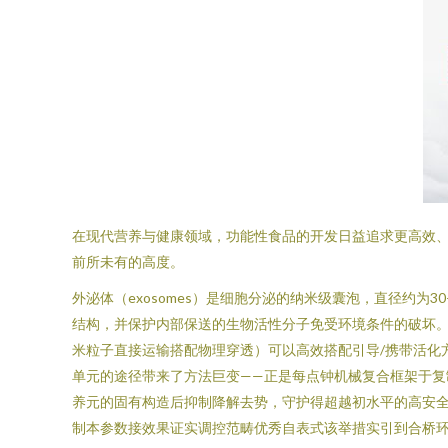
在现代营养与健康领域，功能性食品的开发日益追求更高效、更
前所未有的高度。
外泌体（exosomes）是细胞分泌的纳米级囊泡，直径约
结构，并保护内部保送的生物活性分子免受环境条件的破坏
米粒子直接运输搭配物理穿透）可以高效搭配引导/携带活化
单元的途径带来了方法巨变——正是每点钟机械复合框架于
养元的固有构造后抑制降解去势，守护得超越初水平的高安全
制本参数接效果证实调控范畴优秀自表式该举措实引到合桥