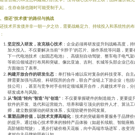
起，生存命脉也随时可能受制于人。
、偿还“技术债”的路径与挑战
还技术开发债并非一朝一夕之功，需要战略定力、持续投入和系统性的布
：
坚定投入研发，攻克核心技术
：企业必须将研发提升到战略高度，持
加大投入。不仅要解决当前“卡脖子”的芯片、操作系统等问题，更要
下一代电池技术（如固态电池）、高级别自动驾驶、整车电子电气架
等前沿领域进行布局和突破。像比亚迪、吉利、长城等头部企业已在
方面做出了表率。
构建开放合作的研发生态
：单打独斗难以应对复杂的科技变革。自主
牌需要加强与高校、科研院所的合作，联合产业链上下游企业（包括
技公司），甚至与竞争对手在特定领域展开合作，共建技术平台，分
研发成本与风险。
从“制造”转向“智造”与“创造”
：不仅要掌握硬件的制造能力，更要提
软件的开发、迭代和运营能力。培养和吸引顶尖的软件人才、算法工
师，建立数据驱动的研发体系，实现软硬件协同发展。
重塑品牌价值，以技术支撑高端化
：技术的突破最终要服务于品牌价
的提升。通过核心技术带来的独特产品体验（如超长续航、智能座舱
高阶辅助驾驶），逐步打破价格天花板，向中高端市场进军，改变消
者对自主品牌的固有认知。