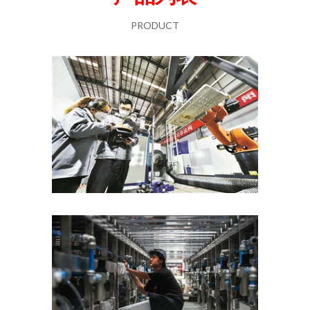
PRODUCT