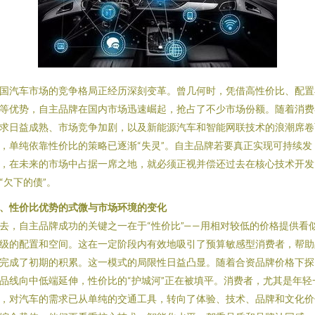
国汽车市场的竞争格局正经历深刻变革。曾几何时，凭借高性价比、配置
等优势，自主品牌在国内市场迅速崛起，抢占了不少市场份额。随着消费
求日益成熟、市场竞争加剧，以及新能源汽车和智能网联技术的浪潮席卷
，单纯依靠性价比的策略已逐渐“失灵”。自主品牌若要真正实现可持续发
，在未来的市场中占据一席之地，就必须正视并偿还过去在核心技术开发
“欠下的债”。
、性价比优势的式微与市场环境的变化
去，自主品牌成功的关键之一在于“性价比”——用相对较低的价格提供看
级的配置和空间。这在一定阶段内有效地吸引了预算敏感型消费者，帮助
完成了初期的积累。这一模式的局限性日益凸显。随着合资品牌价格下探
品线向中低端延伸，性价比的“护城河”正在被填平。消费者，尤其是年轻
，对汽车的需求已从单纯的交通工具，转向了体验、技术、品牌和文化价